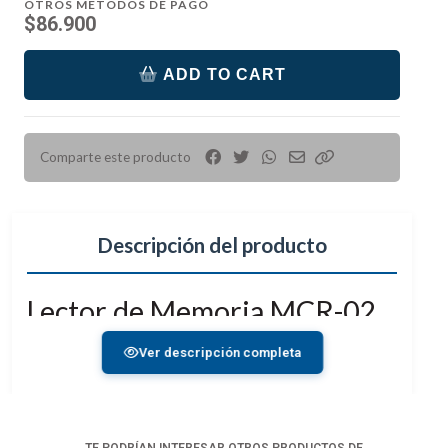
OTROS MÉTODOS DE PAGO
$86.900
ADD TO CART
Comparte este producto
Descripción del producto
Lector de Memoria MCR-02
CFE-B/SD
Ver descripción completa
El
MCR-02 CFE-B/SD
es un lector de memoria
profesional que combina la funcionalidad de estuche
de almacenamiento y lector de tarjetas de alta