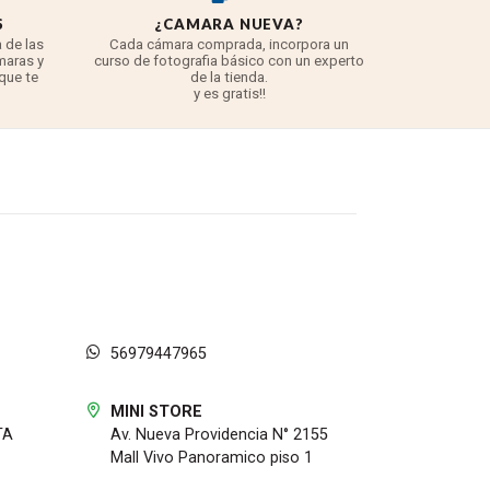
S
¿CAMARA NUEVA?
REYE
 de las
Cada cámara comprada, incorpora un
3 años para
maras y
curso de fotografia básico con un experto
para 
 que te
de la tienda.
TODO lo q
y es gratis!!
56979447965
ciones sin esfuerzo con solo tocar un botón.
MINI STORE
TA
Av. Nueva Providencia N° 2155
Mall Vivo Panoramico piso 1