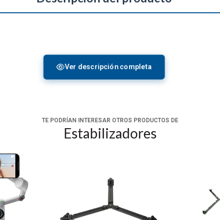
te una amplia gama de cámaras y lentes
Ver descripción completa
ntre el modo horizontal y vertical sin añadir ni eliminar compon
mo de Instune hace que la experiencia sea más fluida
s complicados
TE PODRÍAN INTERESAR OTROS PRODUCTOS DE
re modos de disparo
Estabilizadores
e un 40 %
mano
ero perfecto sobre la marcha. El cuerpo compacto y el mango d
n una brisa.