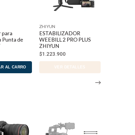
ZHIYUN
r para
ESTABILIZADOR
n Punta de
WEEBILL 2 PRO PLUS
T
ZHIYUN
$1.223.900
R AL CARRO
VER DETALLES