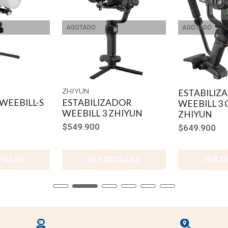
AGOTADO
AGOTADO
ZHIYUN
ESTABILIZ
r WEEBILL-S
ESTABILIZADOR
WEEBILL 3
WEEBILL 3 ZHIYUN
ZHIYUN
$549.900
$649.900
TALLES
VER DETALLES
VER D