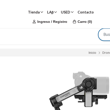
Tienda
LAβ
USED
Contacto
Ingreso / Registro
Carro
(
0
)
Inicio
Drone