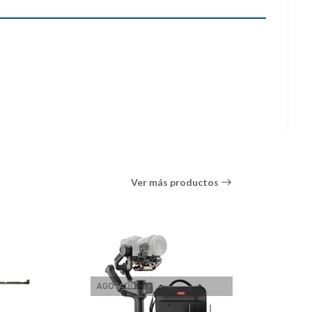
entes
Ver más productos
e diseño ergonómico hacen que sea un placer llevarlo
AGOTADO