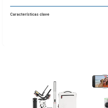
Características clave
Capacidad de peso:
3 kg (6,6 libras), lo que permi
Ultracompacto y ligero:
solo 990 g y tamaño A4
Interruptor de retrato nativo:
alterna rápidamente e
Algoritmo de grado profesional:
el décimo algorit
Obturador Bluetooth:
control inalámbrico sin cable
Pantalla OLED integrada:
pantalla de 0,96 pulgadas
Botones personalizables:
alterna rápidamente ent
Modo Sling 2.5:
Reduce la fatiga percibida en más d
Gimbal que se adapta bien a tu 
Tan compacto como un papel A4, WEEBILL 3E es tu compañ
y usarlo, convirtiendo las sesiones de filmación de horas e