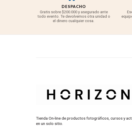
DESPACHO
Gratis sobre $200.000 y asegurado ante
Es
todo evento. Te devolvemos otra unidad o
equipo
el dinero cualquier cosa.
Control de obturador Bluetooth
Controla tu cámara de forma inalámbrica con el WEEBILL 3E
Tienda On-line de productos fotográficos, cursos y act
en un solo sitio.