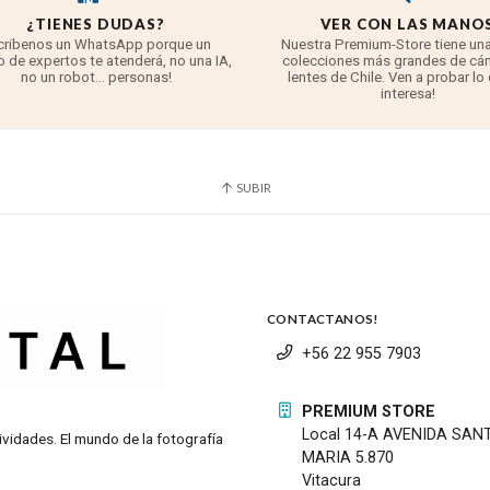
¿TIENES DUDAS?
VER CON LAS MANO
cribenos un WhatsApp porque un
Nuestra Premium-Store tiene una
 de expertos te atenderá, no una IA,
colecciones más grandes de cá
no un robot... personas!
lentes de Chile. Ven a probar lo
interesa!
SUBIR
CONTACTANOS!
+56 22 955 7903
 a través de bluetooth. Captura fotos e inicia/detiene las graba
PREMIUM STORE
Local 14-A AVENIDA SAN
ividades. El mundo de la fotografía
MARIA 5.870
Vitacura