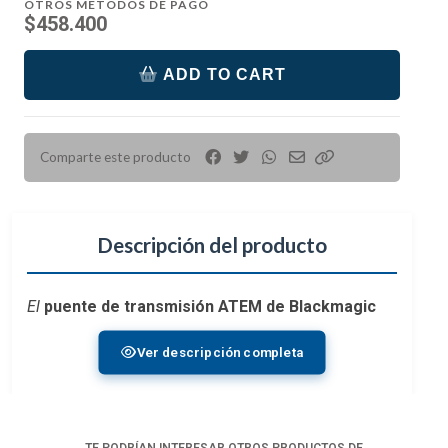
OTROS MÉTODOS DE PAGO
$458.400
ADD TO CART
Comparte este producto
Descripción del producto
El
puente de transmisión ATEM de Blackmagic
Design para conmutadores de transmisión
Ver descripción completa
ATEM Mini Pro
le permite convertir la señal IP de
cualquier unidad ATEM Mini Pro en vídeo SDI y
HDMI. Cuenta con dos salidas SDI y una sola salida
HDMI y admite resoluciones de hasta 1080p60.