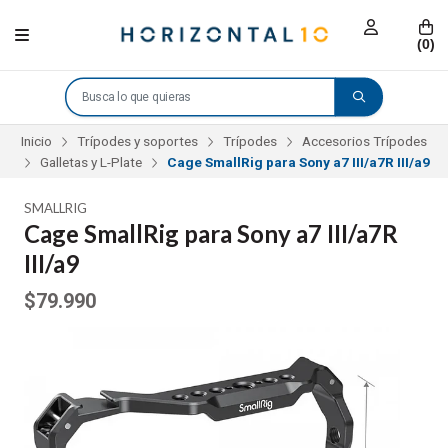
(
0
)
Inicio
Trípodes y soportes
Trípodes
Accesorios Trípodes
Galletas y L-Plate
Cage SmallRig para Sony a7 III/a7R III/a9
SMALLRIG
Cage SmallRig para Sony a7 III/a7R
III/a9
$79.990