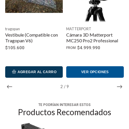
también cuenta con un riel de la OTAN en el lateral, y
también cuenta con ranuras de correa para un cuello
o una correa de mano disponible por separado.
tragopan
MATTERPORT
compatibilidadCámara sin espejo Sony a7S III
Vestibule (Compatible con
Cámara 3D Matterport
Cámara sin espejo Sony a7 IV
Tragopan V6)
MC250 Pro2 Professional
Cámara sin espejo Sony a1
$105.600
$4.999.990
FROM
AGREGAR AL CARRO
VER OPCIONES
2
/
9
TE PODRÍAN INTERESAR ESTOS
Productos Recomendados