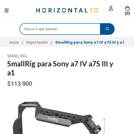
(
0
)
Inicio
Importación
SmallRig para Sony a7 IV a7S III y a1
SMALL RIG
SmallRig para Sony a7 IV a7S III y
a1
$113.900