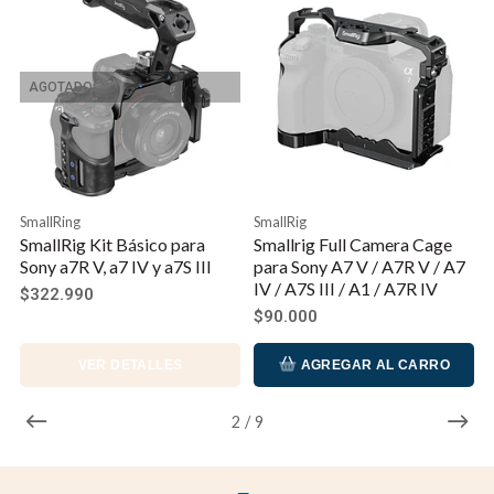
AGOTADO
SmallRing
SmallRig
SmallRig Kit Básico para
Smallrig Full Camera Cage
Sony a7R V, a7 IV y a7S III
para Sony A7 V / A7R V / A7
IV / A7S III / A1 / A7R IV
$322.990
$90.000
VER DETALLES
AGREGAR AL CARRO
2
/
9