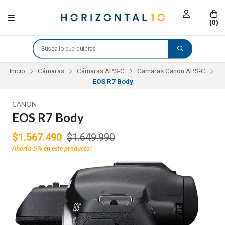
(
0
)
Inicio
Cámaras
Cámaras APS-C
Cámaras Canon APS-C
EOS R7 Body
CANON
EOS R7 Body
$1.567.490
$1.649.990
Ahorra
5%
en este producto!