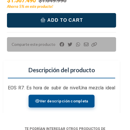
$1.567.490
$1.649.990
Ahorra
5%
en este producto!
ADD TO CART
Comparte este producto
Descripción del producto
EOS R7: Es hora de subir de nivelUna mezcla ideal
de rendimiento y portabilidad, la
EOS R7
representa
Ver descripción completa
el paso de
Canon
a APS-C con el sistema R sin
espejo. Con un sensor CMOS de 32,5 MP y
procesamiento DIGIC X, esta elegante potencia es
capaz de disparar a alta velocidad de 30 fps para
TE PODRÍAN INTERESAR OTROS PRODUCTOS DE