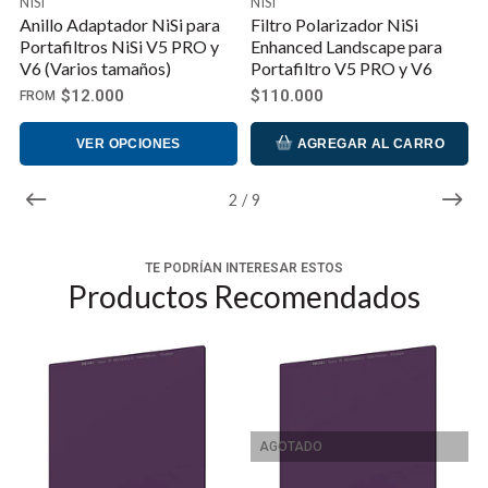
NISI
NISI
Anillo Adaptador NiSi para
Filtro Polarizador NiSi
Portafiltros NiSi V5 PRO y
Enhanced Landscape para
V6 (Varios tamaños)
Portafiltro V5 PRO y V6
$12.000
$110.000
FROM
VER OPCIONES
AGREGAR AL CARRO
2
/
9
TE PODRÍAN INTERESAR ESTOS
Productos Recomendados
AGOTADO