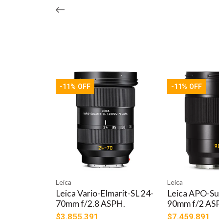
-11% OFF
-11% OFF
Leica
Leica
Leica Vario-Elmarit-SL 24-
Leica APO-S
70mm f/2.8 ASPH.
90mm f/2 AS
$3.855.391
$7.459.891