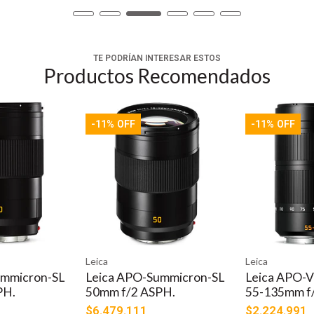
TE PODRÍAN INTERESAR ESTOS
Productos Recomendados
-11% OFF
-11% OFF
Leica
Leica
ummicron-SL
Leica APO-Summicron-SL
Leica APO-V
PH.
50mm f/2 ASPH.
55-135mm f/
$6.479.111
$2.224.991