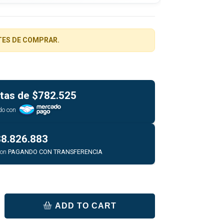
TES DE COMPRAR.
tas de
$782.525
do con
$8.826.883
con
PAGANDO CON TRANSFERENCIA
ADD TO CART