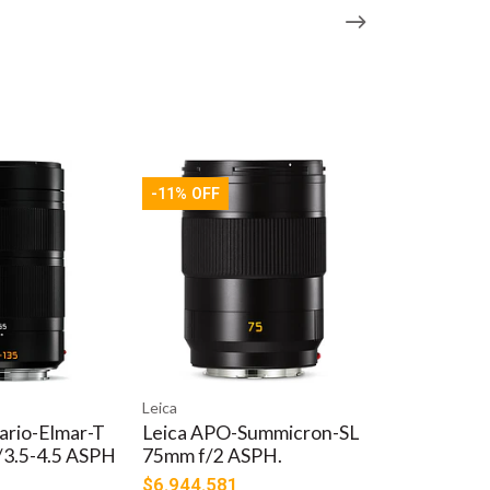
-11% OFF
Leica
ario-Elmar-T
Leica APO-Summicron-SL
3.5-4.5 ASPH
75mm f/2 ASPH.
$6.944.581