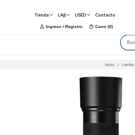
Tienda
LAβ
USED
Contacto
Ingreso / Registro
Carro
(
0
)
Inicio
Lentes