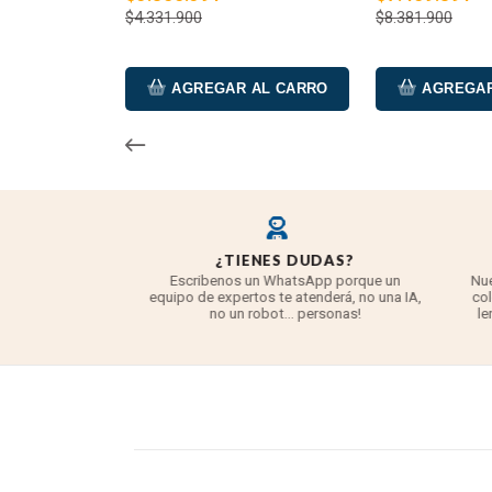
$4.331.900
$8.381.900
AGREGAR AL CARRO
AGREGAR
O
¿TIENES DUDAS?
asegurado ante
Escribenos un WhatsApp porque un
Nues
s otra unidad o
equipo de expertos te atenderá, no una IA,
cole
r cosa.
no un robot... personas!
len