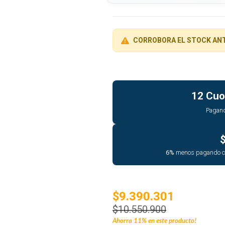
CORROBORA EL STOCK AN
12 Cuo
Pagan
6%
menos pagando 
$9.390.301
$10.550.900
Ahorra
11%
en este producto!