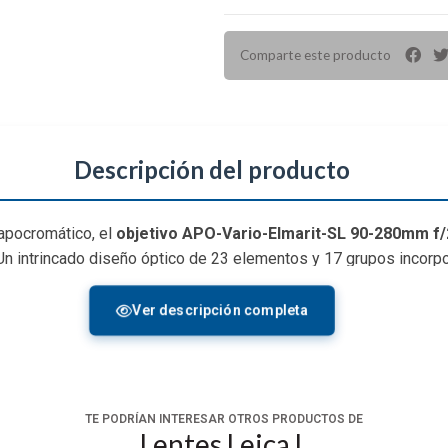
Comparte este producto
Descripción del producto
apocromático, el
objetivo APO-Vario-Elmarit-SL 90-280mm f/
 intrincado diseño óptico de 23 elementos y 17 grupos incorpo
s en todo el rango de zoom y proporcionar una precisión de color
inación y también ofrece un mayor control sobre la posición de e
Ver descripción completa
uado que cubre una amplia gama de distancias focales, esta ópt
nce.
bién se caracteriza por su rápido rendimiento gracias al enfoqu
TE PODRÍAN INTERESAR OTROS PRODUCTOS DE
s de enfoque dedicados que son impulsados por motores paso a pa
Lentes Leica L