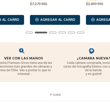
$7.279.900
$2.499.990
 AL CARRO
AGREGAR AL CARRO
AGREGA
VER CON LAS MANOS
¿CAMARA NUEVA?
tra Premium-Store tiene una de las
Cada cámara comprada, incorp
cciones más grandes de cámaras y
curso de fotografia básico con un
tes de Chile. Ven a probar lo que te
de la tienda.
interesa!
y es gratis!!
SUBIR