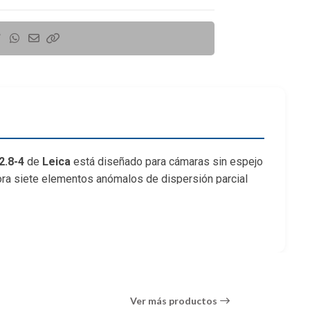
2.8-4
de
Leica
está diseñado para cámaras sin espejo
ra siete elementos anómalos de dispersión parcial
 fiel que carece de franjas. La apertura máxima f/2.8-4
nfoque para trabajar con técnicas de poca profundidad
ica bien corregida mantiene una alta claridad y
e interno y al zoom. El diseño óptico se divide en
so lineales, para acelerar la precisión y la
Ver más productos