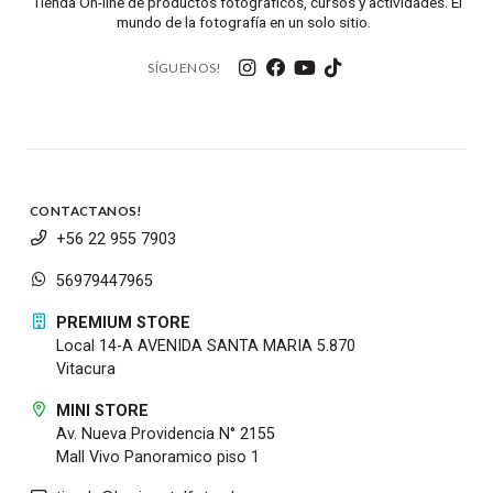
Tienda On-line de productos fotográficos, cursos y actividades. El
XM1
mundo de la fotografía en un solo sitio.
Se suministra un micrófono monoaural
SÍGUENOS!
supercardioide ECM-XM1 y un parabrisas de piel
para reducir el ruido del viento.
CONTACTANOS!
+56 22 955 7903
56979447965
PREMIUM STORE
Local 14-A AVENIDA SANTA MARIA 5.870
Vitacura
MINI STORE
Av. Nueva Providencia N° 2155
Mall Vivo Panoramico piso 1