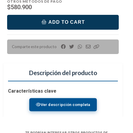
OTROS MÉTODOS DE PAGO
$580.900
ADD TO CART
Comparte este producto
Descripción del producto
Características clave
Sostiene Pro DSLR/Cuerpos sin espejo
Ver descripción completa
Poliéster 500D de alta abrasión
Sostiene lentes, flash y accesorios
Tiene capacidad para un portátil de 15" y una
tableta de 10"