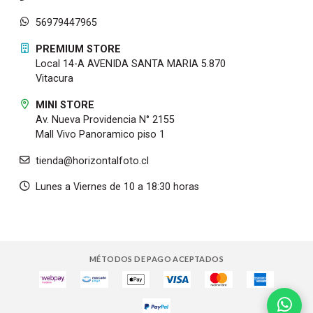
Opciones de alimentación
56979447965
Encienda el monitor utilizando el adaptador de
PREMIUM STORE
corriente de 12 V incluido o las baterías de tipo Sony
Local 14-A AVENIDA SANTA MARIA 5.870
L-Series disponibles por separado en las ranuras de
Vitacura
batería duales
MINI STORE
Av. Nueva Providencia N° 2155
Pantallas de varios idiomas
Mall Vivo Panoramico piso 1
Elige entre 11 idiomas para facilitar el uso de las
tienda@horizontalfoto.cl
pantallas de texto en pantalla y las opciones de
menú:
Lunes a Viernes de 10 a 18:30 horas
Inglés
Chino
Francés
MÉTODOS DE PAGO ACEPTADOS
Alemán
Italiano
Japonés