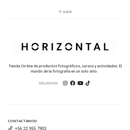
tu ordenador, lo que permite el uso de tu cámara
conectada como cámara web
SUBIR
Luz de recuento
Una luz de recuento en la parte superior del monitor
indica que está funcionando y grabando
Entrada de metadatos
Entrada directa de metadatos
Tienda On-line de productos fotográficos, cursos y actividades. El
mundo de la fotografía en un solo sitio.
Ranura para tarjeta SD
SÍGUENOS!
Ranura única para tarjeta SD para grabar ProRes
Supervisión de audio
seleccionable
Posibilidad de seleccionar qué canales de audio
CONTACTANOS!
está supervisando
+56 22 955 7903