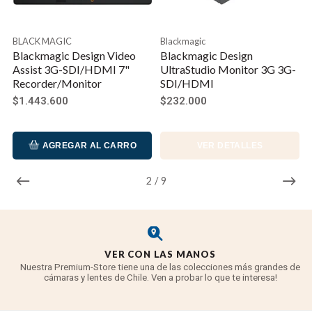
funciones de monitoreo como histograma, forma de
onda, desfile RGB, vectoroscopio y muchos más
BLACK MAGIC
Blackmagic
alcances y herramientas de exposición
Blackmagic Design Video
Blackmagic Design
Assist 3G-SDI/HDMI 7"
UltraStudio Monitor 3G 3G-
Entrada/salida 3G-SDI y HDMI
Recorder/Monitor
SDI/HDMI
$1.443.600
$232.000
Los puertos de entrada 3G-SDI y HDMI con salidas
en bucle proporcionan compatibilidad con una
variedad de cámaras y receptores de vídeo
AGREGAR AL CARRO
VER DETALLES
inalámbricos
Compatibilidad con LUT 3D
2
/
9
Compatibilidad con LUT 3D para una visualización
personalizada
Salida de cámara web USB de
VER CON LAS MANOS
Nuestra Premium-Store tiene una de las colecciones más grandes de
1080p
cámaras y lentes de Chile. Ven a probar lo que te interesa!
Envía una señal de vídeo 1080p fácil de transmitir a