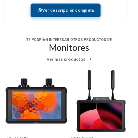
certificación Premium HDMI admite la transferencia
Ver descripción completa
de datos a alta velocidad de 18 Gbps necesaria para
transmitir señales de vídeo 4K y 4K HDR hasta a
60p. Disfruta de una alta resolución, una amplia gama
de color y un alto contraste de vídeo, además de
TE PODRÍAN INTERESAR OTROS PRODUCTOS DE
funciones de comunicación de datos avanzadas.
Monitores
Certificación Premium HDMI para transferencia
Ver más productos
de datos a 18 Gbps, transmisión de vídeo 4K y
4K HDR hasta a 60P
Transferencia de datos fiable gracias al
cableado de hilos de cobre AWG 30 con
aislamiento de triple capa
Conector HDMI Tipo A con enchufe de zinc
fundido y aislamiento metálico interno contra el
ruido de la señal