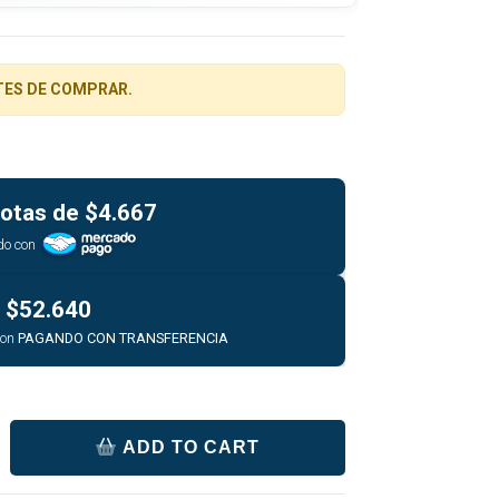
TES DE COMPRAR.
otas de
$4.667
do con
$52.640
con
PAGANDO CON TRANSFERENCIA
ADD TO CART