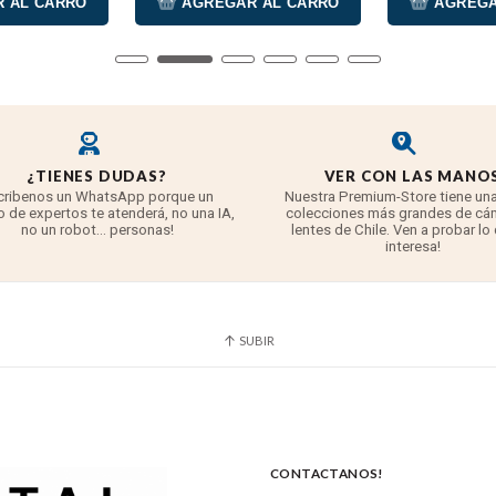
 AL CARRO
AGREGAR AL CARRO
AGREGA
¿TIENES DUDAS?
VER CON LAS MANO
cribenos un WhatsApp porque un
Nuestra Premium-Store tiene una
 de expertos te atenderá, no una IA,
colecciones más grandes de cá
no un robot... personas!
lentes de Chile. Ven a probar lo
interesa!
SUBIR
CONTACTANOS!