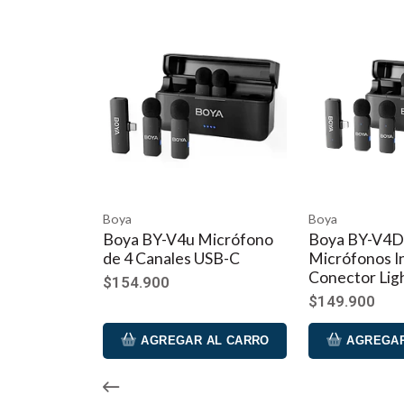
Boya
Joby
-V4u Micrófono
Boya BY-V4D 4
GORIL
ales USB-C
Micrófonos Inalámbricos
CREAT
Conector Lightning
0
$123.9
$149.900
EGAR AL CARRO
AGREGAR AL CARRO
AG