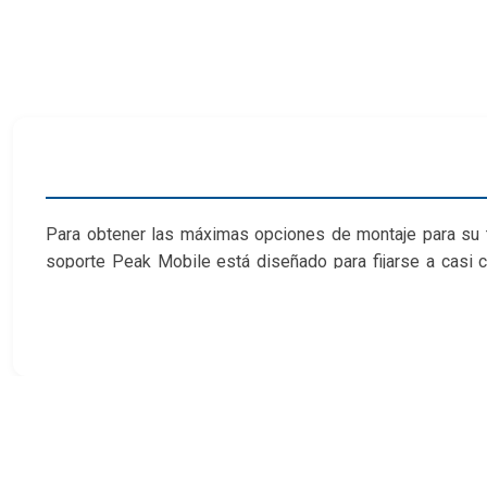
Para obtener las máximas opciones de montaje para su t
soporte Peak Mobile está diseñado para fijarse a casi c
scooter eléctrico, cochecito, carrito de golf o donde sea
Mobile de Peak. Cuando esté configurado, su teléfono ten
más.