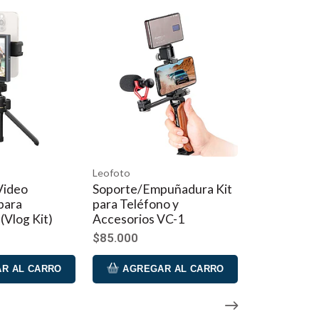
o
PEAK DESING
te/Empuñadura Kit
Soporte Teléfono para
eléfono y
Barra Bicicleta Out Front
rios VC-1
$78.000
00
GREGAR AL CARRO
AGREGAR AL CARRO