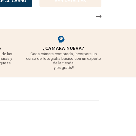
R AL CARRO
VER DETALLES
S
¿CAMARA NUEVA?
REYE
 de las
Cada cámara comprada, incorpora un
3 años para
maras y
curso de fotografia básico con un experto
para 
 que te
de la tienda.
TODO lo q
y es gratis!!