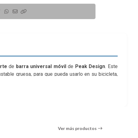
rte
de
barra universal móvil
de
Peak Design
. Este
stable gruesa, para que pueda usarlo en su bicicleta,
a el conector magnético y mecánico SlimLink de la serie
dministrar su transmisión de música, navegación GPS y
Ver más productos