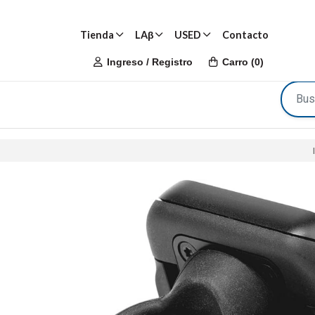
Tienda
LAβ
USED
Contacto
Ingreso / Registro
Carro
(
0
)