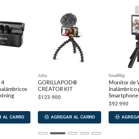
SmallRig
Leofot
LAPOD®
Monitor de Video
Sopor
OR KIT
Inalámbrico para
para T
Smartphone (Vlog Kit)
Acceso
00
$92.990
$85.0
REGAR AL CARRO
AGREGAR AL CARRO
A