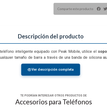
Comparte este producto
Descripción del producto
eléfono inteligente equipado con Peak Mobile, utilice el
sopo
ualquier tamaño de barra a través de una banda de silicona aju
 que necesite tener su teléfono a poca vista. El soporte utiliz
drá un dispositivo rígidamente seguro y listo para que pueda a
Ver descripción completa
TE PODRÍAN INTERESAR OTROS PRODUCTOS DE
Accesorios para Teléfonos