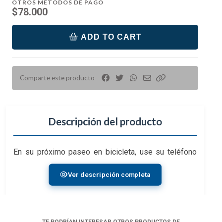
OTROS MÉTODOS DE PAGO
$78.000
ADD TO CART
Comparte este producto
Descripción del producto
En su próximo paseo en bicicleta, use su teléfono
para la navegación paso a paso del GPS o para
Ver descripción completa
transmitir música con el
soporte para bicicleta
Mobile Out Front
de
Peak Design
. Este robusto
soporte de aluminio se adhiere al manillar de la
bicicleta con una variedad de diámetros y se conecta