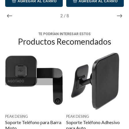
AGREGAR AL CARRO
AGREGAR AL CARRO
3
/
8
TE PODRÍAN INTERESAR ESTOS
Productos Recomendados
AGOTADO
PEAK DESING
PEAK DESING
Soporte Teléfono para Barra
Soporte Teléfono Adhesivo
Moto
para Auto