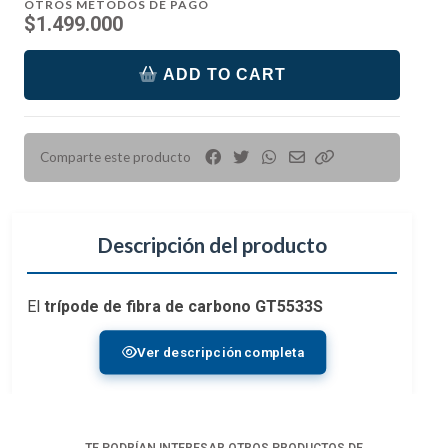
OTROS MÉTODOS DE PAGO
$1.499.000
ADD TO CART
Comparte este producto
Descripción del producto
El
trípode de fibra de carbono GT5533S
Systematic Series 5
de
Gitzo
es un trípode de
Ver descripción completa
fibra de carbono de alta capacidad que representa
los objetivos finales de la línea Systematic: peso
mínimo, durabilidad y estabilidad sin concesiones.
Para aquellos que buscan el sistema de soporte