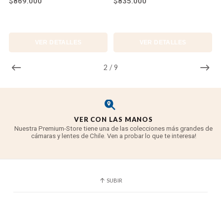
$869.000
$835.000
base del trípode también cuenta con un hilo de
fijación Easy Link de 3/8"-16, lo que permite al
usuario conectar una variedad de accesorios al
VER DETALLES
VER DETALLES
trípode, incluidos brazos mágicos, adaptadores de
zapatos, luces LED, monitores y más.
2
/
9
VER CON LAS MANOS
Nuestra Premium-Store tiene una de las colecciones más grandes de
cámaras y lentes de Chile. Ven a probar lo que te interesa!
SUBIR