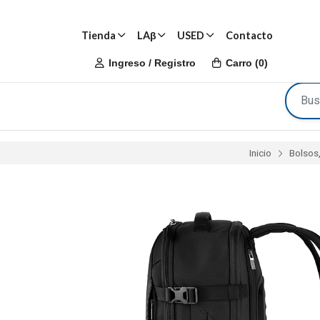
Tienda
LAβ
USED
Contacto
Ingreso / Registro
Carro
(
0
)
Inicio
Bolsos,