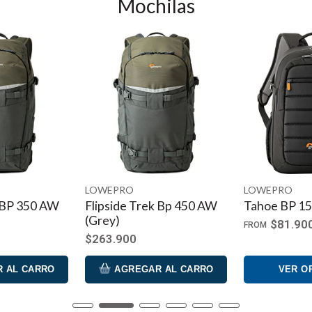
Mochilas
 bolso que mantiene a mano tus dispositivos tecnológicos y más:
recer versatilidad y volumen máximos gracias a un sistema de ex
LOWEPRO
LOWEPRO
k Bp 450 AW
Tahoe BP 150
Flipside 200
$81.900
$156.900
FROM
 AL CARRO
VER OPCIONES
AGREGA