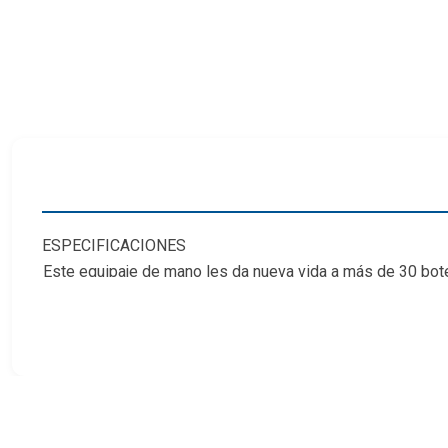
ESPECIFICACIONES
Este equipaje de mano les da nueva vida a más de 30 bote
cremallera separado para un dispositivo de hasta 15.6 pu
Material
: Potellas de PET recicladas
Shell
: Softshell
Capacidad (L.)
: 37
Peso (gr)
: 1300
Alto (cms)
: 53