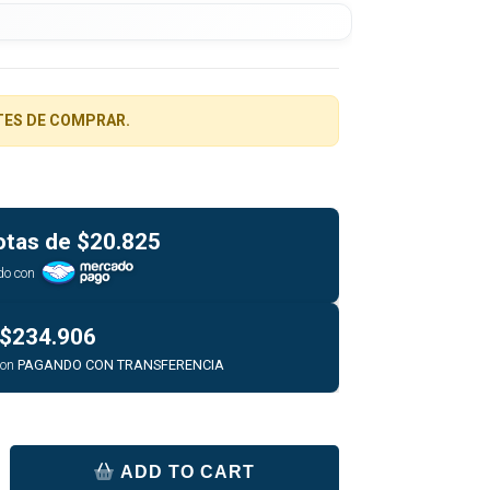
TES DE COMPRAR.
otas de
$20.825
do con
$234.906
con
PAGANDO CON TRANSFERENCIA
ADD TO CART