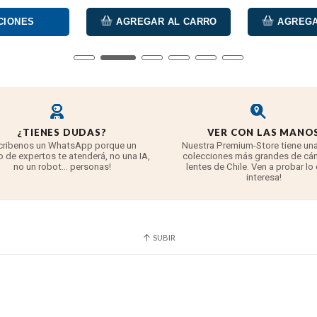
CIONES
AGREGAR AL CARRO
AGREGA
¿TIENES DUDAS?
VER CON LAS MANO
cribenos un WhatsApp porque un
Nuestra Premium-Store tiene una
 de expertos te atenderá, no una IA,
colecciones más grandes de cá
no un robot... personas!
lentes de Chile. Ven a probar lo
interesa!
SUBIR