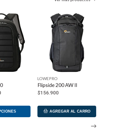
 el Crosslight Boarding Bag. Construido a partir de
pansión integrado. Viaja inteligentemente, viaja
LOWEPRO
 AW II
ProTactic BP 350 AW II
$298.900
R AL CARRO
AGREGAR AL CARRO