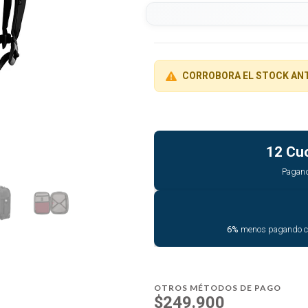
CORROBORA EL STOCK AN
12 Cu
Pagan
6%
menos pagando 
OTROS MÉTODOS DE PAGO
$249.900