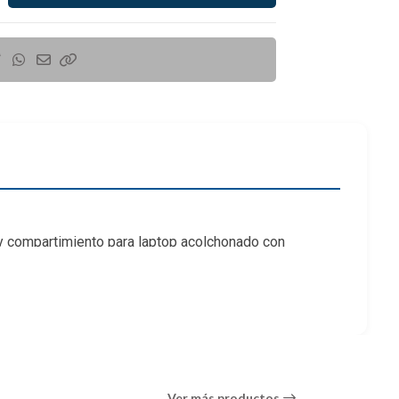
 y compartimiento para laptop acolchonado con
acio adicional
Ver más productos