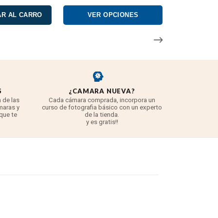
R AL CARRO
VER OPCIONES
S
¿CAMARA NUEVA?
REYE
 de las
Cada cámara comprada, incorpora un
3 años para
maras y
curso de fotografia básico con un experto
para 
 que te
de la tienda.
TODO lo q
y es gratis!!