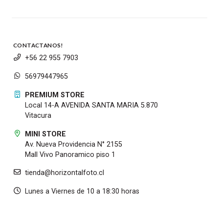
superficie anodizada esmerilada junto con un
anillo de enfoque de goma para mayor
durabilidad y control táctil mejorado.
CONTACTANOS!
+56 22 955 7903
56979447965
PREMIUM STORE
Local 14-A AVENIDA SANTA MARIA 5.870
Vitacura
MINI STORE
Av. Nueva Providencia N° 2155
Mall Vivo Panoramico piso 1
tienda@horizontalfoto.cl
Lunes a Viernes de 10 a 18:30 horas