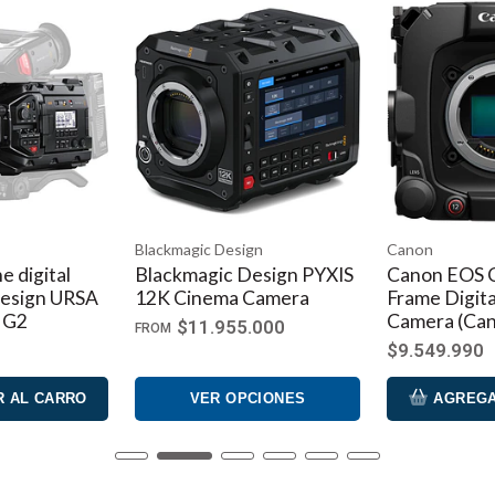
sign
Canon
Canon
 Design PYXIS
Canon EOS C400 6K Full-
Canon EOS
a Camera
Frame Digital Cinema
Digital C
Camera (Canon RF)
Body (Mon
55.000
$9.549.990
$6.499.99
OPCIONES
AGREGAR AL CARRO
AGRE