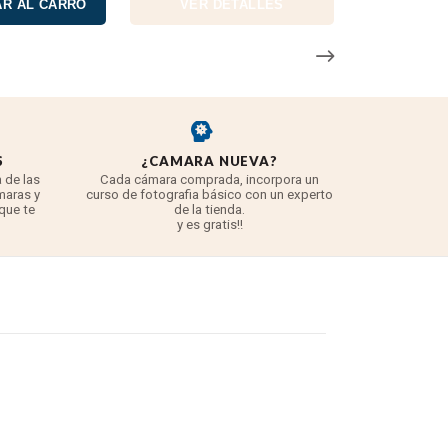
R AL CARRO
VER DETALLES
S
¿CAMARA NUEVA?
REYE
 de las
Cada cámara comprada, incorpora un
3 años para
maras y
curso de fotografia básico con un experto
para 
 que te
de la tienda.
TODO lo q
y es gratis!!