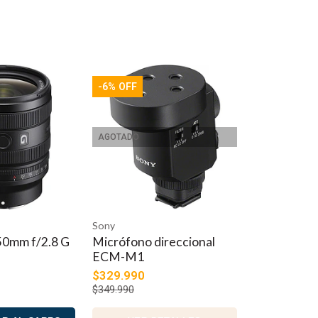
-6% OFF
AGOTADO
Sony
50mm f/2.8 G
Micrófono direccional
ECM-M1
$329.990
$349.990