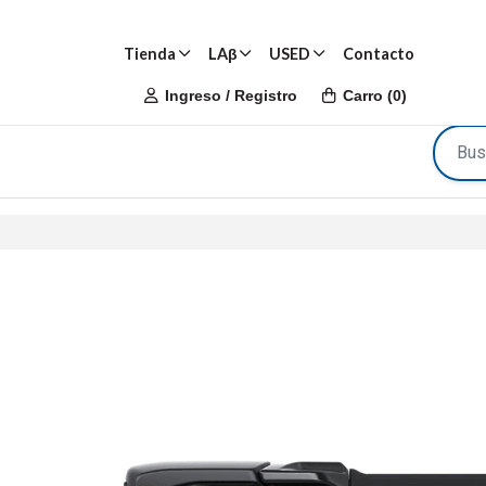
Tienda
LAβ
USED
Contacto
Ingreso / Registro
Carro
(
0
)