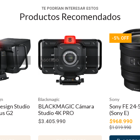
TE PODRÍAN INTERESAR ESTOS
Productos Recomendados
-5% OFF
AGOTADO
gn
Blackmagic
Sony
esign Studio
BLACKMAGIC Cámara
Sony FE 24-
us G2
Studio 4K PRO
(Sony E)
$3.405.990
$968.990
$1.019.990