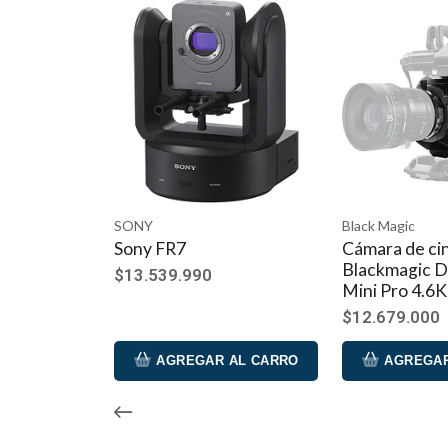
Black Magic
Blackmagic De
Cámara de cine digital
Blackmagic
Blackmagic Design URSA
12K Cinem
0
Mini Pro 4.6K G2
$11.9
FROM
$12.679.000
R AL CARRO
AGREGAR AL CARRO
VER 