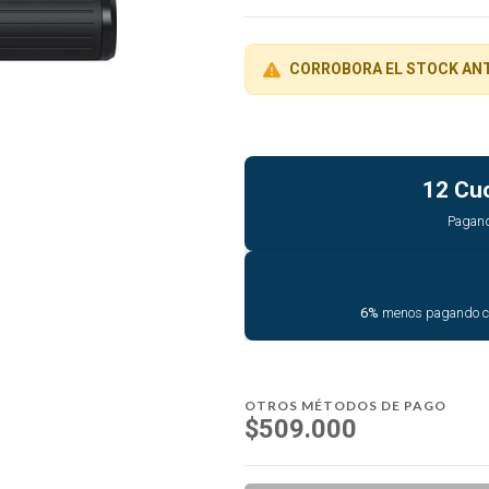
CORROBORA EL STOCK AN
12 Cu
Pagan
6%
menos pagando 
OTROS MÉTODOS DE PAGO
$509.000