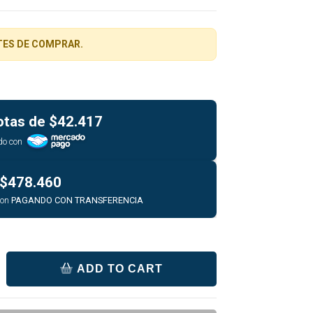
TES DE COMPRAR.
otas de
$42.417
do con
$478.460
con
PAGANDO CON TRANSFERENCIA
ADD TO CART