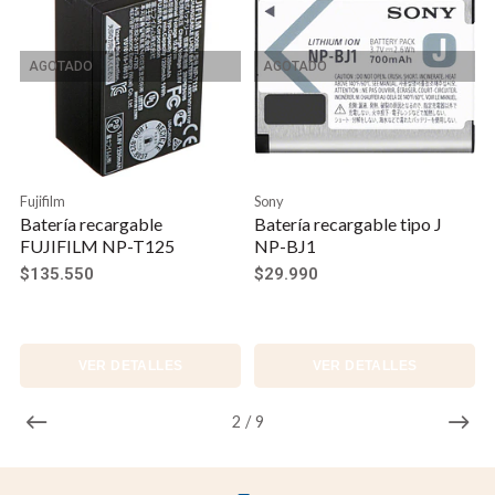
AGOTADO
AGOTADO
Fujifilm
Sony
Batería recargable
Batería recargable tipo J
FUJIFILM NP-T125
NP-BJ1
$135.550
$29.990
VER DETALLES
VER DETALLES
2
/
9