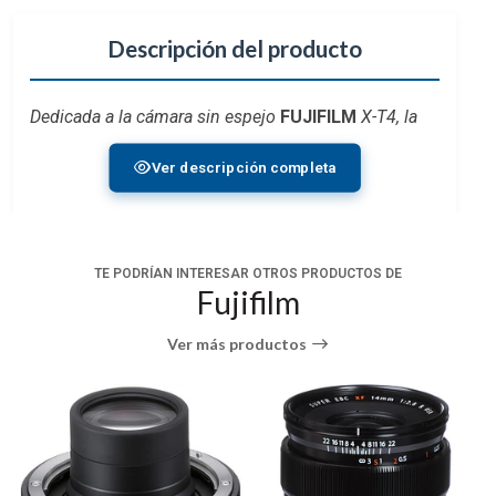
Descripción del producto
Dedicada a la
cámara sin espejo
FUJIFILM
X-T4, la
batería recargable de iones de litio NP-W235
es
Ver descripción completa
un artículo de repuesto o de reemplazo para el que
se incluía originalmente con la cámara. La batería es
compatible con el cargador de batería doble
dedicado o se puede cargar en la cámara.
TE PODRÍAN INTERESAR OTROS PRODUCTOS DE
Fujifilm
Ver más productos