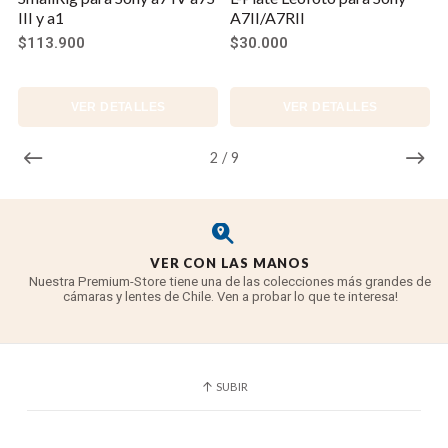
III y a1
A7II/A7RII
$113.900
$30.000
VER DETALLES
VER DETALLES
2
/
9
VER CON LAS MANOS
Nuestra Premium-Store tiene una de las colecciones más grandes de
cámaras y lentes de Chile. Ven a probar lo que te interesa!
SUBIR