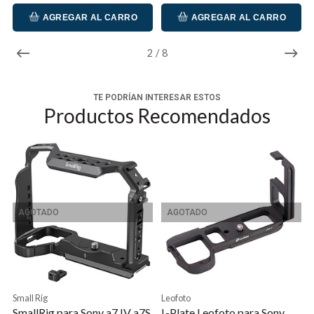
AGREGAR AL CARRO
AGREGAR AL CARRO
2
/
8
TE PODRÍAN INTERESAR ESTOS
Productos Recomendados
AGOTADO
AGOTADO
Small Rig
Leofoto
SmallRig para Sony a7 IV a7S
L-Plate Leofoto para Sony