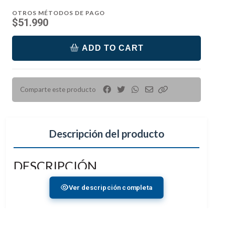
OTROS MÉTODOS DE PAGO
$51.990
ADD TO CART
Comparte este producto
Descripción del producto
DESCRIPCIÓN
Placa lateral y base compatible con Arca para
Ver descripción completa
cambiar rápidamente entre tomas horizontales y
verticales en trípode.
Brazo articulado en la tapa de la batería que se