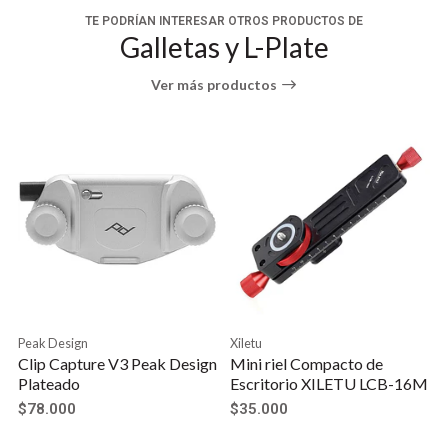
adapta a la curva de la cámara y mejora la
TE PODRÍAN INTERESAR OTROS PRODUCTOS DE
Galletas y L-Plate
experiencia de agarre.
Montura inferior izquierda para correa,
Ver más productos
visualización de la pantalla LCD y ajustes más
libres, reduciendo el riesgo de golpes al lente.
Múltiples puntos de montaje:
Agujeros roscados 1/4"-20
Ranura para correa
Soporte para trípodes con conector QD
Placa lateral extensible que deja espacio para
cables.
Peak Design
Xiletu
Clip Capture V3 Peak Design
Mini riel Compacto de
Plateado
Escritorio XILETU LCB-16M
$78.000
$35.000