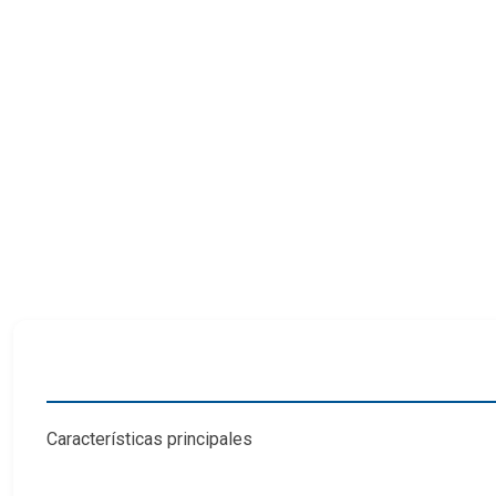
Características principales
Cubre el tamaño del sensor de marco completo