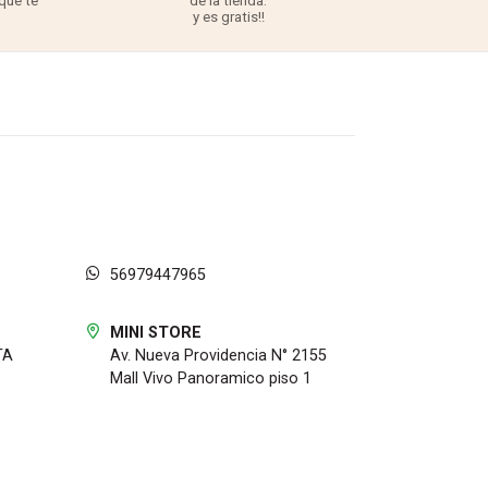
 que te
de la tienda.
TODO lo q
y es gratis!!
56979447965
MINI STORE
TA
Av. Nueva Providencia N° 2155
Mall Vivo Panoramico piso 1