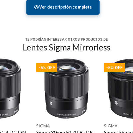
Ver descripción completa
TE PODRÍAN INTERESAR OTROS PRODUCTOS DE
Lentes Sigma Mirrorless
-5% OFF
-5% OFF
an la misma óptica y mecánica de alta calidad de su línea fija Gl
ncha de la serie, ya que ofrece cobertura de sensor de fotogra
en monturas PL y Sony E. Lo que diferencia a estas lentes de l
tenues u oscuros, los extractores de enfoque y los operadores 
 distraiga. Un diámetro frontal común de 95 mm y atributos físic
 mate, seguir focos y motores de control de lentes.
enfocados y se han minimizado las imágenes fantasma y las que
 lente de la gama ofrece posiciones de engranaje de lente consist
SIGMA
SIGMA
F1.4 DC DN
Sigma 56mm F1.4 DC
Sigma 56mm
in clic con marcas lineales, amortiguadores en cada anillo de en