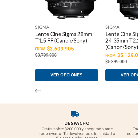
SIGMA
SIGMA
Lente Cine Sigma 28mm
Lente Cine S
T1.5 FF (Canon/Sony)
24-35mm T2.
(Canon/Sony
$3.609.905
FROM
$5.129.
$3.799.900
FROM
$5.399.000
VER OPCIONES
VER OP
DESPACHO
Gratis sobre $200.000 y asegurado ante
Es
todo evento. Te devolvemos otra unidad o
equipo