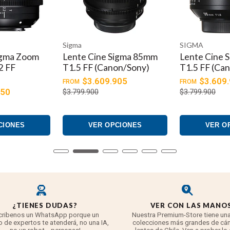
Sigma
SIGMA
igma Zoom
Lente Cine Sigma 85mm
Lente Cine 
2 FF
T1.5 FF (Canon/Sony)
T1.5 FF (Ca
)
$3.609.905
$3.609
FROM
FROM
050
$3.799.900
$3.799.900
CIONES
VER OPCIONES
VER O
¿TIENES DUDAS?
VER CON LAS MANO
cribenos un WhatsApp porque un
Nuestra Premium-Store tiene una
 de expertos te atenderá, no una IA,
colecciones más grandes de cá