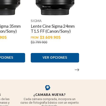
SIGMA
Sigma 35mm
Lente Cine Sigma 24mm
non/Sony)
T1.5 FF (Canon/Sony)
.905
$3.609.905
FROM
$3.799.900
PCIONES
VER OPCIONES
S
¿CAMARA NUEVA?
REYE
 de las
Cada cámara comprada, incorpora un
3 años para
maras y
curso de fotografia básico con un experto
para 