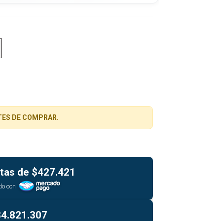
TES DE COMPRAR.
tas de
$427.421
do con
$4.821.307