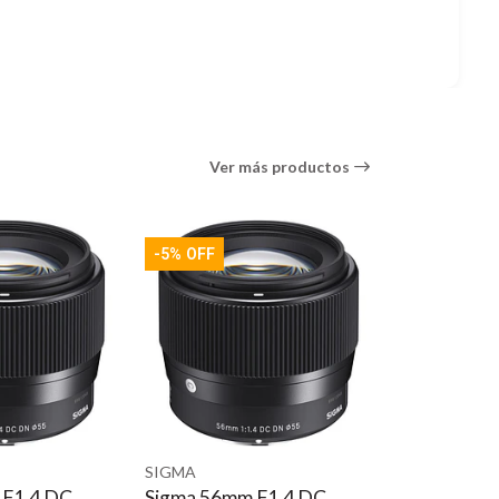
Ver más productos
-5% OFF
obal Vision en un diseño orientado al cine. Este primo
ma completo, resolución de 6-8K y una abertura T2 en
os Sigma High Speed Primes estándar son las marcas
de cámara podrán discernir fácilmente las marcas de
os similares en toda la línea de lentes hacen que sea
maciones. La reproducción del color está
entes y 180° de rotación del barril de enfoque. Los
SIGMA
 F1.4 DC
Sigma 85mm F1.4 DG
granaje para un funcionamiento silencioso, paso de