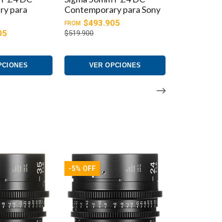
y para Sony
HSM ART
ealizan con pintura luminosa para facilitar la
05
$1.187.405
FROM
$1.249.900
ente metálica resistente al polvo y al agua. Si desea
onvertidas de una a otra por un centro de servicio
PCIONES
VER OPCIONES
on EF y Sony E se pueden intercambiar en un centro de
-5% OFF