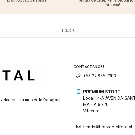
no un robot... personas!
lentes de Chile. Ven a probar lo
interesa!
SUBIR
CONTACTANOS!
+56 22 955 7903
PREMIUM STORE
Local 14-A AVENIDA SAN
ividades. El mundo de la fotografía
MARIA 5.870
Vitacura
tienda@horizontalfoto.cl