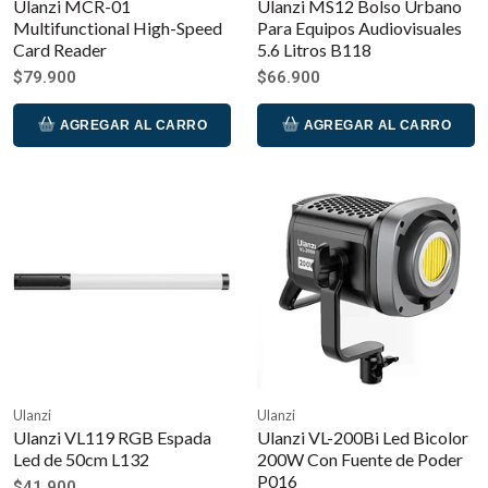
Ulanzi MCR-01
Ulanzi MS12 Bolso Urbano
Multifunctional High-Speed
Para Equipos Audiovisuales
Card Reader
5.6 Litros B118
$79.900
$66.900
AGREGAR AL CARRO
AGREGAR AL CARRO
Ulanzi
Ulanzi
Ulanzi VL119 RGB Espada
Ulanzi VL-200Bi Led Bicolor
Led de 50cm L132
200W Con Fuente de Poder
P016
$41.900