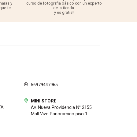
maras y
curso de fotografia básico con un experto
para 
 que te
de la tienda.
TODO lo q
y es gratis!!
56979447965
MINI STORE
TA
Av. Nueva Providencia N° 2155
Mall Vivo Panoramico piso 1