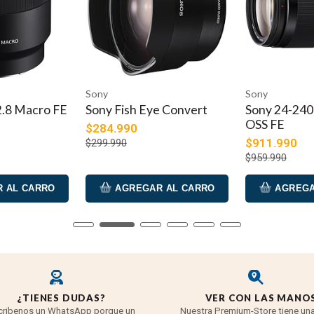
Sony
Sony
.8 Macro FE
Sony Fish Eye Convert
Sony 24-240
OSS FE
$284.990
$911.990
$299.990
$959.990
 AL CARRO
AGREGAR AL CARRO
AGREGA
¿TIENES DUDAS?
VER CON LAS MANO
cribenos un WhatsApp porque un
Nuestra Premium-Store tiene una