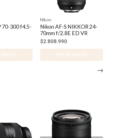
kon
Nikon
kon AF-S NIKKOR 24-
Nikon F AF-S 16-35 f4G
mm f/2.8E ED VR
ED VR (U)
.808.990
$1.099.900
VER DETALLES
VER DETALLES