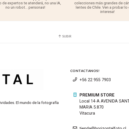
 de expertos te atenderá, no una IA,
colecciones más grandes de cá
no un robot... personas!
lentes de Chile. Ven a probar lo
interesa!
SUBIR
CONTACTANOS!
+56 22 955 7903
PREMIUM STORE
Local 14-A AVENIDA SAN
ividades. El mundo de la fotografía
MARIA 5.870
Vitacura
tienda@horizontalfoto.cl