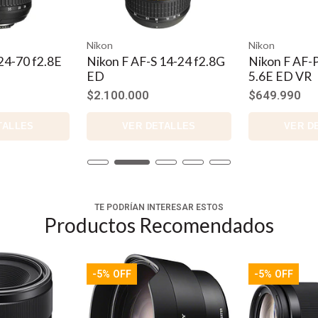
n
Nikon
Ni
on F AF-S 14-24 f2.8G
Nikon F AF-P 70-300 f4.5-
Ni
5.6E ED VR
70
100.000
$649.990
$2
VER DETALLES
VER DETALLES
TE PODRÍAN INTERESAR ESTOS
Productos Recomendados
-5% OFF
-5% OFF