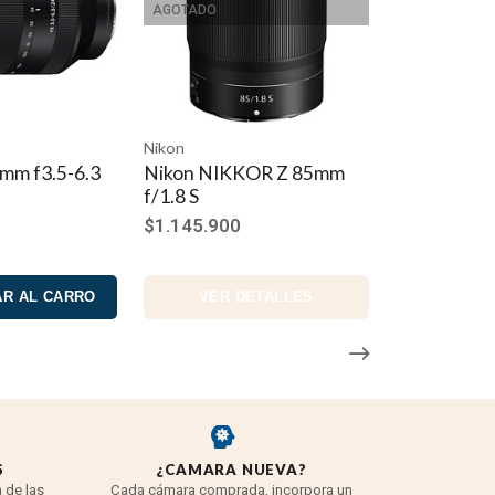
AGOTADO
Nikon
mm f3.5-6.3
Nikon NIKKOR Z 85mm
f/1.8 S
$1.145.900
R AL CARRO
VER DETALLES
S
¿CAMARA NUEVA?
REYE
 de las
Cada cámara comprada, incorpora un
3 años para