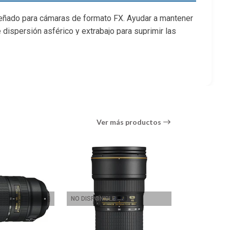
señado para cámaras de formato FX. Ayudar a mantener
 dispersión asférico y extrabajo para suprimir las
para mejorar el contraste y la precisión del color.
to de la cámara para ayudar a realizar imágenes
mático rápido y preciso, junto con la anulación de
Ver más productos
 DISPONIBLE
NO DISPONIBLE