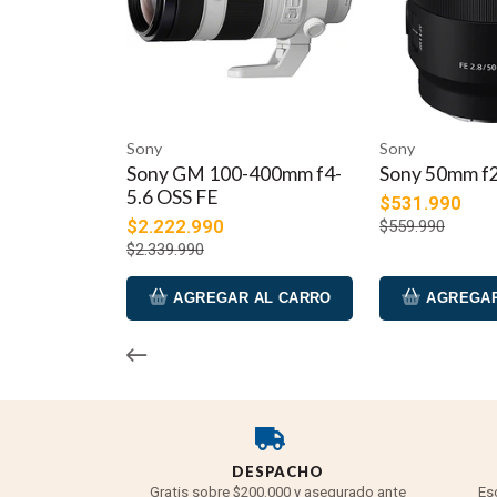
Sony
Sony
Sony GM 100-400mm f4-
Sony 50mm f2
5.6 OSS FE
$531.990
$2.222.990
$559.990
$2.339.990
AGREGAR AL CARRO
AGREGAR
DESPACHO
Gratis sobre $200.000 y asegurado ante
Es