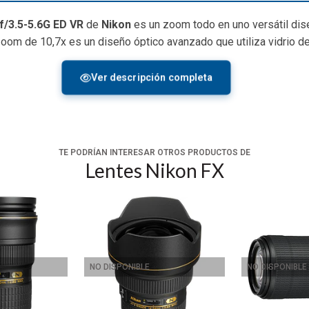
/3.5-5.6G ED VR
de
Nikon
es un zoom todo en uno versátil di
zoom de 10,7x es un diseño óptico avanzado que utiliza vidrio de
ado también se utiliza para minimizar las llamaradas y fantasmas 
ión de imagen VR II, que compensa hasta 3,5 paradas de movimien
Ver descripción completa
onda silenciosa para proporcionar un rendimiento de enfoque auto
TE PODRÍAN INTERESAR OTROS PRODUCTOS DE
Lentes Nikon FX
DISPONIBLE
NO DISPONIBLE
NO