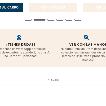
 AL CARRO
VER DETALLES
VER D
¿TIENES DUDAS?
VER CON LAS MANO
cribenos un WhatsApp porque un
Nuestra Premium-Store tiene una
 de expertos te atenderá, no una IA,
colecciones más grandes de cá
no un robot... personas!
lentes de Chile. Ven a probar lo
interesa!
SUBIR