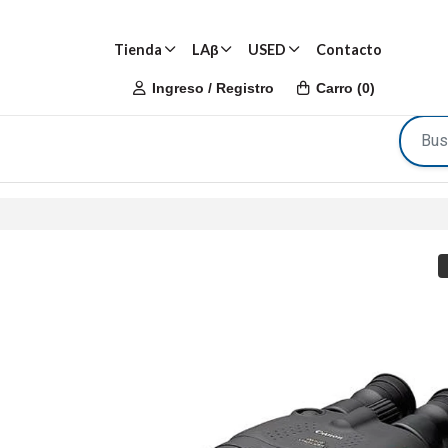
Tienda
LAβ
USED
Contacto
Ingreso / Registro
Carro
(
0
)