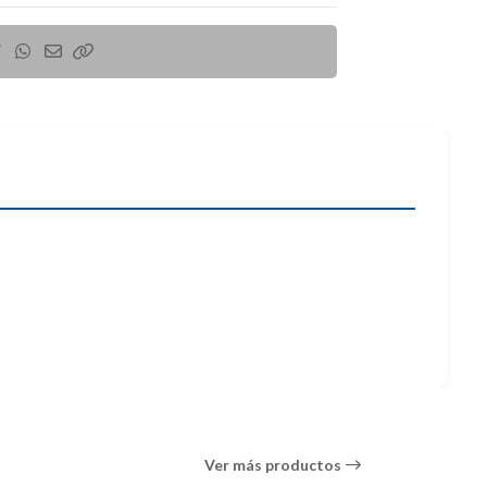
lo suficiente (con Estabilizador de Imagen y
sas condiciones climáticas, y con Estabilizador de
 ergonómico.
Ver más productos