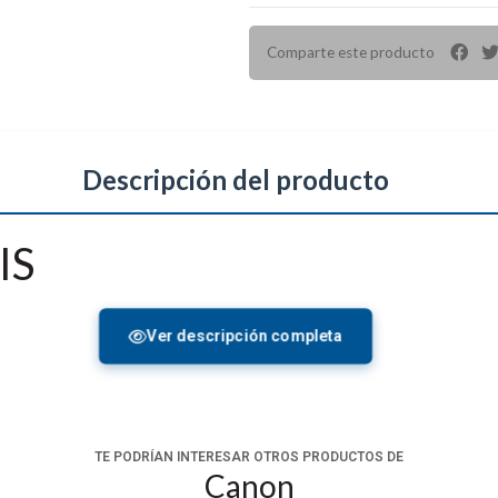
Comparte este producto
Descripción del producto
IS
mplar las estrellas o para cuando no es posible acercarse 
Ver descripción completa
d de ampliación, estos binoculares de Canon resistentes a diver
as nuevas normas de nitidez y claridad de la imagen y de diseño
TE PODRÍAN INTERESAR OTROS PRODUCTOS DE
Canon