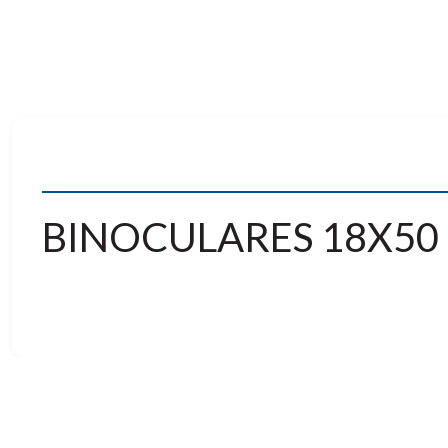
BINOCULARES 18X50 
Binoculares grandes y potentes, perfectos para conte
diseño resistente a diversas condiciones climáticas).
Con sus lentes objetivos de 50 mm y con su gran capacida
Imagen (IS), están diseñados para establecer y superar l
Características clave