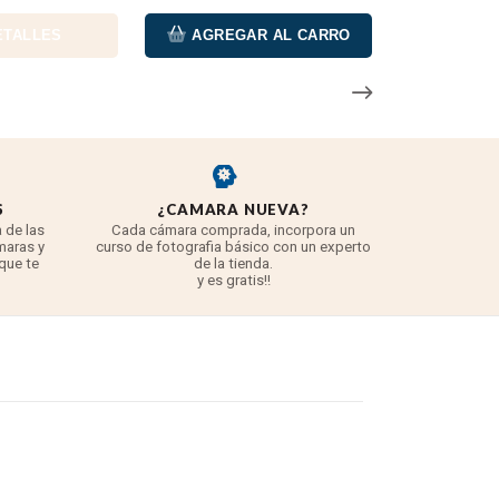
ETALLES
AGREGAR AL CARRO
S
¿CAMARA NUEVA?
REYE
 de las
Cada cámara comprada, incorpora un
3 años para
maras y
curso de fotografia básico con un experto
para 
 que te
de la tienda.
TODO lo q
y es gratis!!