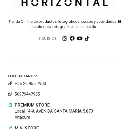
independientemente del modelo, el usuario
experimentará una visualización más estable, clara y
cómoda.
Tienda On-line de productos fotográficos, cursos y actividades. El
mundo de la fotografía en un solo sitio.
Aspecto
10×30 IS II
12×36 IS III
SKU / modelo
9525B003
9526B003
SÍGUENOS!
Ampliación
10×
12×
(magnificación)
Diámetro
efectivo del
30mm
36 mm
lente objetivo
CONTACTANOS!
+56 22 955 7903
Campo de
6°
5°
visión real
56979447965
Ángulo de
PREMIUM STORE
corrección del
±1.0°
±0.8°
Local 14-A AVENIDA SANTA MARIA 5.870
IS
Vitacura
Distancia
mínima de
4.2m
6.0 m
MINI STORE