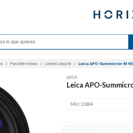
es
Para Mirrorless
Lentes Leica M
Leica APO-Summicron-M 90
LEICA
Leica APO-Summicr
SKU: 11884