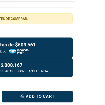
TES DE COMPRAR.
tas de
$603.561
do con
$6.808.167
con
PAGANDO CON TRANSFERENCIA
ADD TO CART