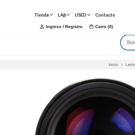
Tienda
LAβ
USED
Contacto
Ingreso / Registro
Carro
(
0
)
Inicio
Lent