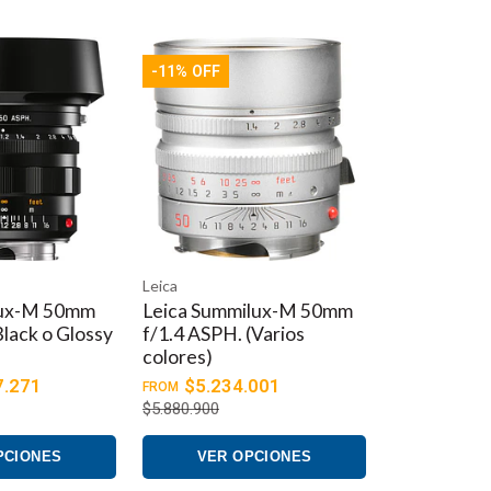
ayor control sobre la profundidad de campo.
ima de 1:9.
-11% OFF
fecto fantasma. Además, la parte frontal de la lente
Leica
ilux-M 50mm
Leica Summaron-M 28mm
(Varios
f/5.6 Lens
$4.063.651
.001
$4.565.900
PCIONES
AGREGAR AL CARRO