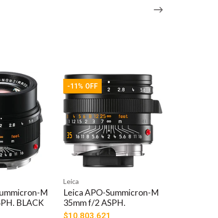
-11% OFF
Leica
Summicron-M
Leica APO-Summicron-M
SPH. BLACK
35mm f/2 ASPH.
$10.803.621