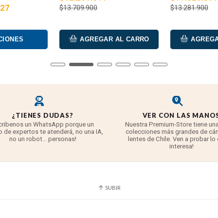
427
$13.709.900
$13.281.900
CIONES
AGREGAR AL CARRO
AGREGA
¿TIENES DUDAS?
VER CON LAS MANO
cribenos un WhatsApp porque un
Nuestra Premium-Store tiene una
 de expertos te atenderá, no una IA,
colecciones más grandes de cá
no un robot... personas!
lentes de Chile. Ven a probar lo
interesa!
SUBIR