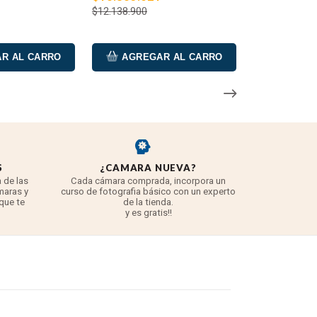
$12.138.900
R AL CARRO
AGREGAR AL CARRO
S
¿CAMARA NUEVA?
REYE
 de las
Cada cámara comprada, incorpora un
3 años para
maras y
curso de fotografia básico con un experto
para 
 que te
de la tienda.
TODO lo q
y es gratis!!