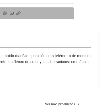
rto rápido diseñado para cámaras telémetro de montura
ente los flecos de color y las aberraciones cromáticas
 también se utilizan para controlar las aberraciones
on sujetos tan cercanos como 3.3 ' de distancia y su
 aberraciones cromáticas y los flecos de color para
e de refracción para reducir significativamente la
Ver más productos