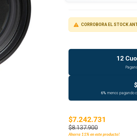
CORROBORA EL STOCK AN
12 Cuo
Pagan
6%
menos pagando 
$7.242.731
$8.137.900
Ahorra
11%
en este producto!