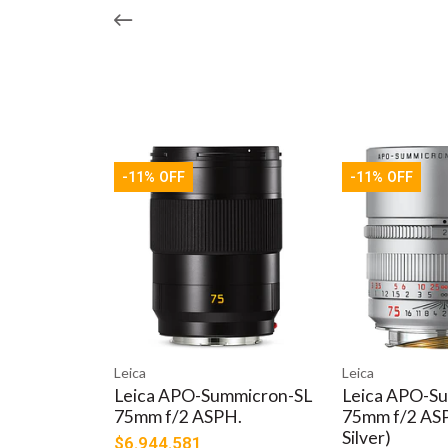
-11% OFF
-11% OFF
Leica
Leica
Leica APO-Summicron-SL
Leica APO-S
75mm f/2 ASPH.
75mm f/2 ASP
Silver)
$6.944.581