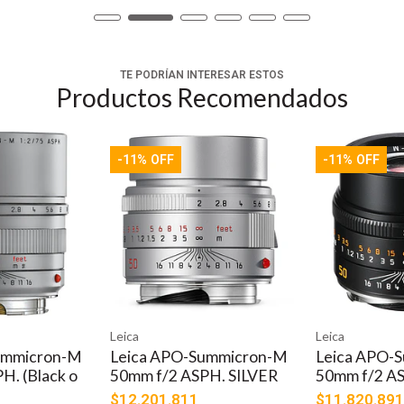
TE PODRÍAN INTERESAR ESTOS
Productos Recomendados
-11% OFF
-11% OFF
Leica
Leica
ummicron-M
Leica APO-Summicron-M
Leica APO-
H. (Black o
50mm f/2 ASPH. SILVER
50mm f/2 A
$12.201.811
$11.820.891