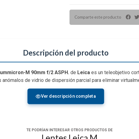
Comparte este producto
Descripción del producto
ummicron-M 90mm f/2 ASPH.
de
Leica
es un teleobjetivo co
 anómalos de vidrio de dispersión parcial para eliminar virtualm
o asférico y dos elementos de vidrio de alto índice de refracción
grado de nitidez. Su diseño de enfoque manual permite trabajar c
Ver descripción completa
xtensible incorporada para proteger el elemento frontal.
 de vidrio de dispersión parcial para eliminar virtualmente las
rango de apertura.
TE PODRÍAN INTERESAR OTROS PRODUCTOS DE
bién utiliza un elemento asférico y dos elementos de alto índic
Lentes Leica M