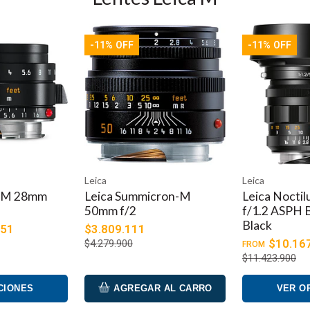
 aumenta la nitidez general y la iluminación de borde a borde.
ajo en condiciones de iluminación difíciles y también ofrece un m
a de enfoque mínima de 3,3' con una relación de ampliación máx
-11% OFF
-11% OFF
ge el elemento frontal para reducir el destello de la lente y el e
mm.
es R y M
Leica
Leica
cron-M
Leica Noctilux-M 50mm
Leica Summ
f/1.2 ASPH Black o Glossy
f/1.4 ASPH. 
Black
colores)
$10.167.271
$5.234
FROM
FROM
$11.423.900
$5.880.900
 AL CARRO
VER OPCIONES
VER O