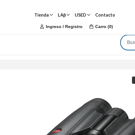
Tienda
LAβ
USED
Contacto
Ingreso / Registro
Carro
(
0
)