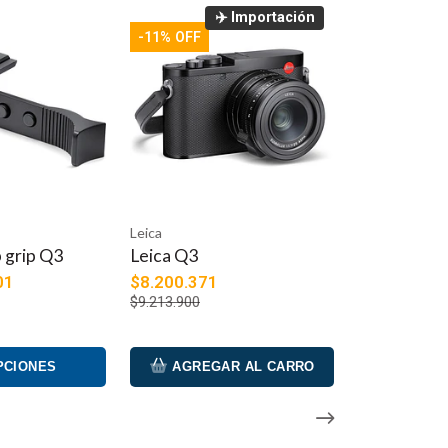
✈️ Importación
10x42 HD
-11% OFF
10x
42 mm
31.0
342 pies (~113.5
Leica
m)
 grip Q3
Leica Q3
01
$8.200.371
$9.213.900
 m)
6.6 pies (~2 m)
PCIONES
AGREGAR AL CARRO
16 mm