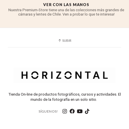
seleccionadas que cuentan con un motor AF
VER CON LAS MANOS
incorporado y ofrecen un rendimiento de
Nuestra Premium-Store tiene una de las colecciones más grandes de
cámaras y lentes de Chile. Ven a probar lo que te interesa!
enfoque rápido y preciso.
El enfoque automático no es compatible con
LAS DSLR que carecen de un motor de enfoque
automático, como las series D3000, D5000,
SUBIR
D40, D40X y D60, donde la lente solo se puede
utilizar con enfoque
manual.
La capucha incorporada en forma de pétalo
ayuda a prevenir el destello de la lente y
también protege el elemento de la lente frontal.
Acepta filtros de gelatina de caída trasera.
Tienda On-line de productos fotográficos, cursos y actividades. El
mundo de la fotografía en un solo sitio.
SÍGUENOS!