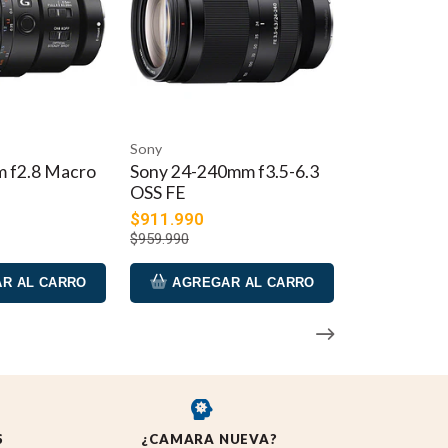
Sony
 f2.8 Macro
Sony 24-240mm f3.5-6.3
OSS FE
$911.990
$959.990
R AL CARRO
AGREGAR AL CARRO
S
¿CAMARA NUEVA?
REYE