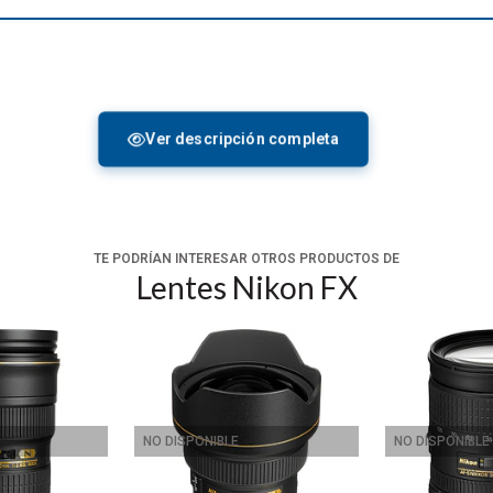
Ver descripción completa
TE PODRÍAN INTERESAR OTROS PRODUCTOS DE
Lentes Nikon FX
cialmente brillante, la
Nikon AF-S NIKKOR 50mm f/1.4G
es un
 esta lente es experta en condiciones de iluminación difíciles y
campo poco profundas. Un recubrimiento súper integrado mejora el
 nueve hojas aporta una calidad de bokeh suave y agradable. Ad
reciso junto con la anulación de enfoque manual a tiempo comple
NO DISPONIBLE
NO DISPONIBLE