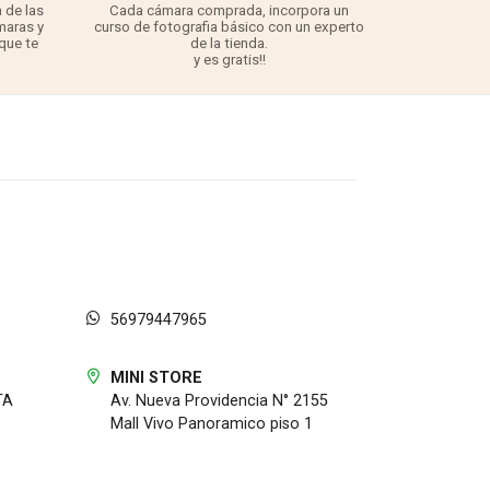
 de las
Cada cámara comprada, incorpora un
3 años para
maras y
curso de fotografia básico con un experto
para 
 que te
de la tienda.
TODO lo q
y es gratis!!
56979447965
MINI STORE
TA
Av. Nueva Providencia N° 2155
Mall Vivo Panoramico piso 1