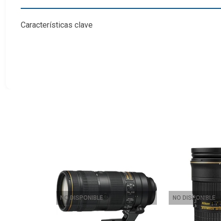
Características clave
Formato de lente/FX de montura F
Rango de apertura: f/1.4 a f/16
Recubrimiento de lente súper integrado
Sistema de AF del motor de onda silenciosa
Diafragma redondeado de 9 hojas
Combinando un campo de visión normal con un diseño espe
temas. Caracterizada por su rápida apertura máxima f/1.4,
utilizando enfoque selectivo y técnicas de profundidad de 
llamaradas y los fantasmas, y el diafragma redondeado de
rendimiento de enfoque automático rápido, silencioso y p
NO DISPONIBLE
NO DISPONIBLE
Dimensiones: L = 54 mm.
Ø = 73.50 mm.