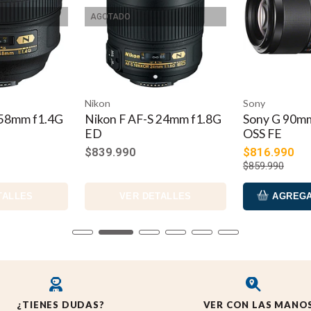
AGOTADO
Nikon
Sony
 58mm f1.4G
Nikon F AF-S 24mm f1.8G
Sony G 90mm
ED
OSS FE
$839.990
$816.990
$859.990
TALLES
VER DETALLES
AGREGA
¿TIENES DUDAS?
VER CON LAS MANO