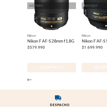
AGOTADO
AGOTADO
Nikon
Nikon
Nikon F AF-S 28mm f1.8G
Nikon F AF-S
$579.990
$1.699.990
VER DETALLES
VER DE
DESPACHO