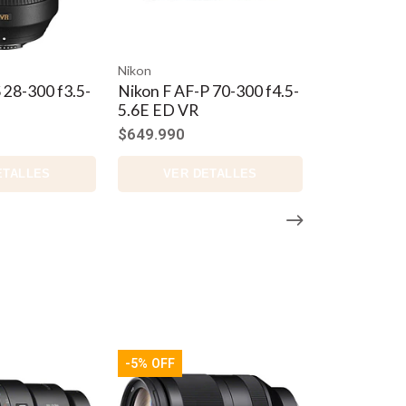
Nikon
 28-300 f3.5-
Nikon F AF-P 70-300 f4.5-
5.6E ED VR
$649.990
ETALLES
VER DETALLES
-5% OFF