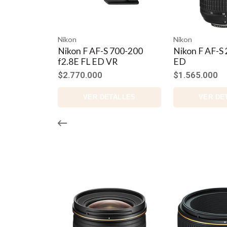
Tamaño del Filtro: 58 mm.
Construcción: 8 Elementos en 7 Grupos.
Laminas en el diafragma: 9.
Nikon
Nikon
Angulo de visión Horizontal en 35 mm. 46º.
Nikon F AF-S 700-200
Nikon F AF-S 
Aberturas Max.: 1.4.
f2.8E FL ED VR
ED
Mín.: 16.
$2.770.000
$1.565.000
Distancia Mínima de Enfoque: 45 cms.
Accesorios: Parasol HB-47 (incluido).
VER DETALLES
VER DE
Estuche Blando.
Mont. Disp.: Nikon G
Peso: 280 grms.