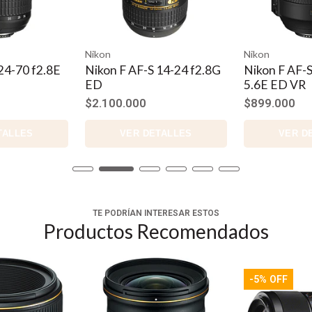
Nikon
Nikon
24-70 f2.8E
Nikon F AF-S 14-24 f2.8G
Nikon F AF-S
ED
5.6E ED VR
$2.100.000
$899.000
TALLES
VER DETALLES
VER D
TE PODRÍAN INTERESAR ESTOS
Productos Recomendados
-5% OFF