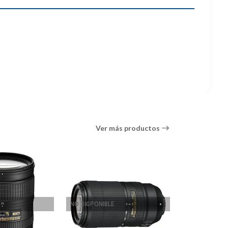
Ver más productos
a prima versátil, adecuada para una amplia gama de
 también sobresale en el aislamiento de sujetos
 contraste y la precisión del color al reducir las
emás, un motor de onda silenciosa proporciona un
to.
NO DISPONIBLE