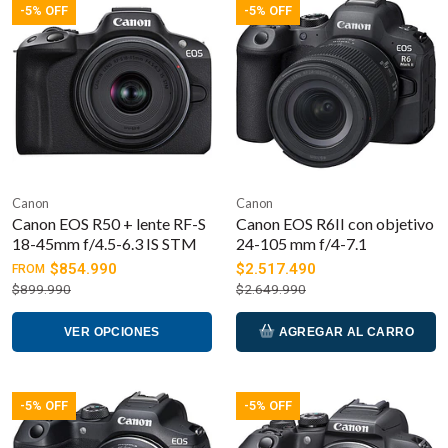
-5% OFF
-5% OFF
Canon
Canon
Canon EOS R50 + lente RF-S
Canon EOS R6II con objetivo
18-45mm f/4.5-6.3 IS STM
24-105 mm f/4-7.1
$854.990
$2.517.490
FROM
$899.990
$2.649.990
VER OPCIONES
AGREGAR AL CARRO
-5% OFF
-5% OFF