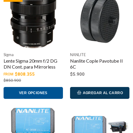
Sigma
NANLITE
Lente Sigma 20mm f/2 DG
Nanlite Cople Pavotube II
DN Cont. para Mirrorless
6C
$808.355
$5.900
FROM
$850.900
VER OPCIONES
AGREGAR AL CARRO