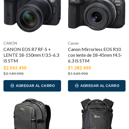
CANON
Canon
CANON EOS R7 RF-S +
Canon Mirrorless EOS R10
LENTE 18-150mm f/3.5-6.3
con lente de 18-45mm f4.5-
IS STM
6.3 IS STM
$2.042.490
$1.282.490
$2.149.990
$1.349.990
AGREGAR AL CARRO
AGREGAR AL CARRO