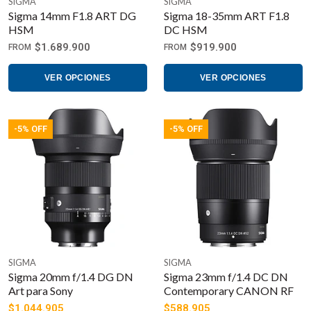
SIGMA
SIGMA
Sigma 14mm F1.8 ART DG
Sigma 18-35mm ART F1.8
HSM
DC HSM
$1.689.900
$919.900
FROM
FROM
VER OPCIONES
VER OPCIONES
-5% OFF
-5% OFF
SIGMA
SIGMA
Sigma 20mm f/1.4 DG DN
Sigma 23mm f/1.4 DC DN
Art para Sony
Contemporary CANON RF
$1.044.905
$588.905