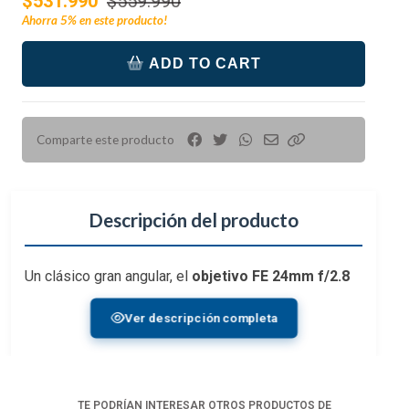
$531.990
$559.990
Ahorra
5%
en este producto!
ADD TO CART
Comparte este producto
Descripción del producto
Un clásico gran angular, el
objetivo FE 24mm f/2.8
G
de
Sony
se caracteriza por su velocidad y factor
Ver descripción completa
de forma ultracompacto. La versátil distancia focal
se adapta a disparar de todo, desde temas de calle
hasta paisajes y documentales, y cuenta con un
diseño óptico avanzado para imágenes bien
TE PODRÍAN INTERESAR OTROS PRODUCTOS DE