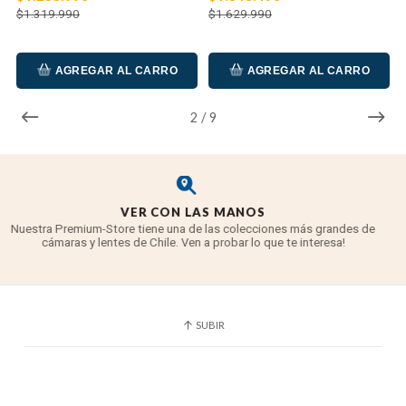
frontal.
$1.319.990
$1.629.990
Como parte de la estimada serie G Master de
Sony, esta lente está diseñada para lograr una
AGREGAR AL CARRO
AGREGAR AL CARRO
alta resolución y nitidez a través de la
corrección de una amplia variedad de
2
/
9
aberraciones esféricas y cromáticas. Además,
estas lentes cuentan con diseños físicos
robustos e intuitivos para manejar para
beneficiar tanto a las aplicaciones de fotografía
¿CAMARA NUEVA?
como a las aplicaciones de cine.
Cada cámara comprada, incorpora un curso de fotografia básico con
El zoom versátil ultra-gran angular está
un experto de la tienda.
y es gratis!!
diseñado para cámaras sin espejo sony E-
mount de cuadro completo, sin embargo,
también se puede utilizar en modelos APS-C
SUBIR
donde proporciona una distancia focal
equivalente a 18-36 mm.
Los beneficios de apertura máxima constante
f/2.8 brillantes funcionan en condiciones de