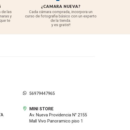
S
¿CAMARA NUEVA?
REYE
 de las
Cada cámara comprada, incorpora un
3 años para
maras y
curso de fotografia básico con un experto
para 
 que te
de la tienda.
TODO lo q
y es gratis!!
56979447965
MINI STORE
TA
Av. Nueva Providencia N° 2155
Mall Vivo Panoramico piso 1