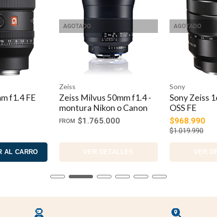
AGOTADO
AGOTADO
Zeiss
Sony
m f1.4 FE
Zeiss Milvus 50mm f1.4 -
Sony Zeiss 
montura Nikon o Canon
OSS FE
$1.765.000
$968.990
FROM
$1.019.990
 AL CARRO
VER DETALLES
VER D