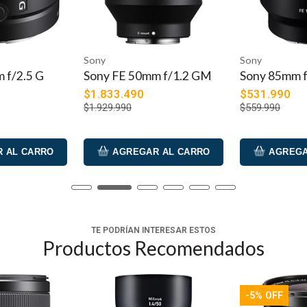
en condiciones de iluminación difíciles y también ofrece una gran
 poco profundas.
plicado a cada superficie de la lente para ayudar a minimizar los
Sony
Sony
m f/1.2 GM
Sony 85mm f1.8 FE
Sony 24-240
ncorporan al diseño óptico para un control efectivo sobre el as
OSS FE
$531.990
$911.990
$559.990
diseño de la lente para ayudar a reducir las aberraciones cromáti
$959.990
otor y el mecanismo de enfoque interno proporcionan un rendim
 AL CARRO
AGREGAR AL CARRO
AGREGA
manual más natural e intuitivo. Un interruptor AF/MF se encuentra
un cambio de apertura suave y silencioso para beneficiar a las ap
ar mejor en condiciones de inclementes y los anillos de contro
TE PODRÍAN INTERESAR ESTOS
Productos Recomendados
una agradable calidad bokeh cuando se emplean técnicas de enf
-5% OFF