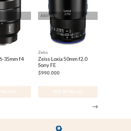
AGOTADO
Zeiss
16-35mm f4
Zeiss Loxia 50mm f2.0
Sony FE
$990.000
ETALLES
VER DETALLES