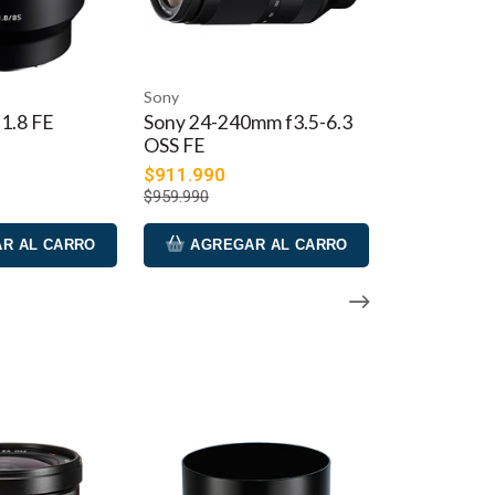
 cantidad de control sobre la posición de enfoque
 reflejos con el fin de proporcionar una mayor claridad
Sony
mm f3.5-6.3
Sony FE 35mm f1.4 GM
tigmatismo, la curvatura del campo, el coma y otras
$1.348.990
$1.419.990
cas y los flecos de color para mejorar la claridad y la
iento de enfoque automático rápido, silencioso y
R AL CARRO
AGREGAR AL CARRO
 en el cañón de la lente para un control táctil sobre
licaciones de vídeo.
l de goma benefician el manejo en temperaturas más
oque selectivo.