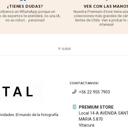
¿TIENES DUDAS?
VER CON LAS MANO
cribenos un WhatsApp porque un
Nuestra Premium-Store tiene una
 de expertos te atenderá, no una IA,
colecciones más grandes de cá
no un robot... personas!
lentes de Chile. Ven a probar lo
interesa!
SUBIR
CONTACTANOS!
+56 22 955 7903
PREMIUM STORE
Local 14-A AVENIDA SAN
ividades. El mundo de la fotografía
MARIA 5.870
Vitacura