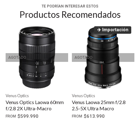
TE PODRÍAN INTERESAR ESTOS
El diseño de enfoque manual, junto con la
Productos Recomendados
distancia de enfoque y la profundidad de las
escalas de campo, ayuda a un control de
✈️ Importación
enfoque preciso.
Un diafragma de 13 hojas contribuye a una
agradable calidad bokeh.
AGOTADO
AGOTADO
Venus Optics
Venus Optics
Venus Optics Laowa 60mm
Venus Laowa 25mm f/2.8
f/2.8 2X Ultra-Macro
2.5-5X Ultra Macro
$599.990
$613.990
FROM
FROM