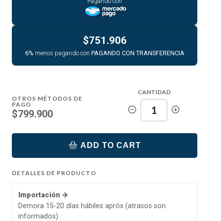
Pagando con
$751.906
6%
menos pagando con
PAGANDO CON TRANSFERENCIA
CANTIDAD
OTROS MÉTODOS DE
PAGO
$799.900
ADD TO CART
DETALLES DE PRODUCTO
Importación ✈️
Demora 15-20 días hábiles apróx (atrasos son
informados)